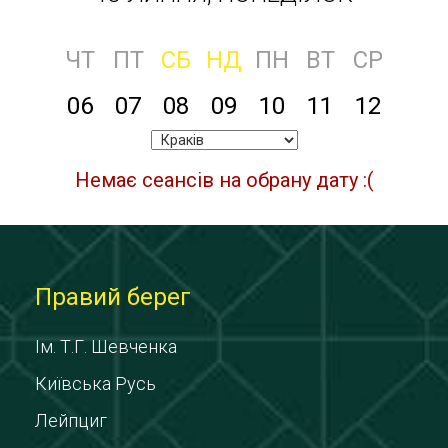
ЧТ
ПТ
СБ
НД
ПН
ВТ
СР
06
07
08
09
10
11
12
Немає сеансів на обрану дату :(
Правий берег
Ім. Т.Г. Шевченка
Київська Русь
Лейпциг