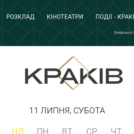
РОЗКЛАД
КІНОТЕАТРИ
ПОДІЇ - КРАК
(Київської
11 ЛИПНЯ, СУБОТА
НД
ПН
ВТ
СР
ЧТ