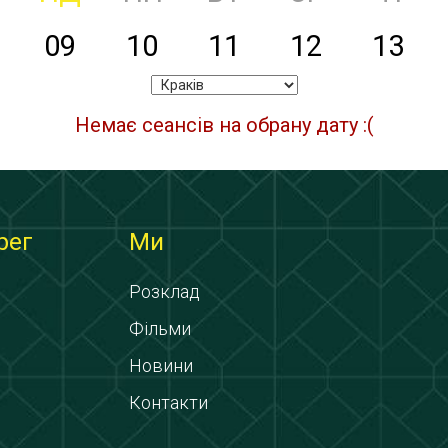
09
10
11
12
13
Немає сеансів на обрану дату :(
рег
Ми
Розклад
Фільми
Новини
Контакти