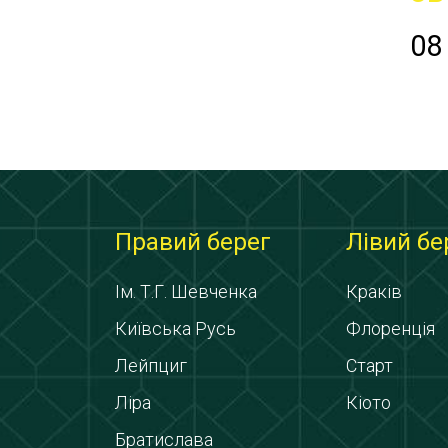
08
Правий берег
Лівий бе
Ім. Т.Г. Шевченка
Краків
Київська Русь
Флоренція
Лейпциг
Старт
Ліра
Кіото
Братислава