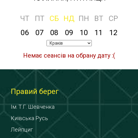
ЧТ
ПТ
СБ
НД
ПН
ВТ
СР
06
07
08
09
10
11
12
Немає сеансів на обрану дату :(
Правий берег
Ім. Т.Г. Шевченка
Київська Русь
Лейпциг