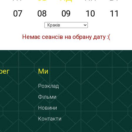
07
08
09
10
11
Немає сеансів на обрану дату :(
рег
Ми
Розклад
Фільми
Новини
Контакти