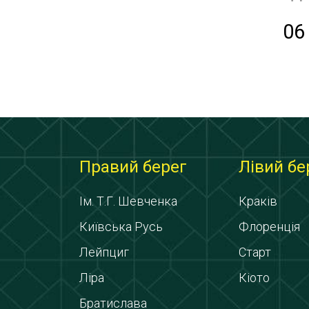
06
Правий берег
Лівий бе
Ім. Т.Г. Шевченка
Краків
Київська Русь
Флоренція
Лейпциг
Старт
Ліра
Кіото
Братислава