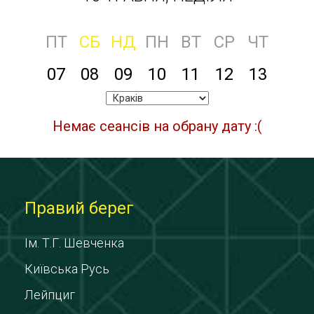
ПТ
СБ
НД
ПН
ВТ
СР
ЧТ
07
08
09
10
11
12
13
Немає сеансів на обрану дату :(
Правий берег
Ім. Т.Г. Шевченка
Київська Русь
Лейпциг