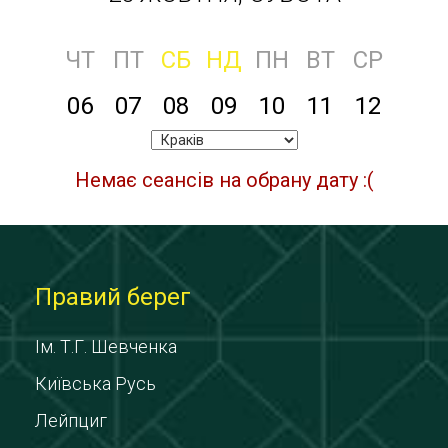
ЧТ
ПТ
СБ
НД
ПН
ВТ
СР
06
07
08
09
10
11
12
Немає сеансів на обрану дату :(
Правий берег
Ім. Т.Г. Шевченка
Київська Русь
Лейпциг