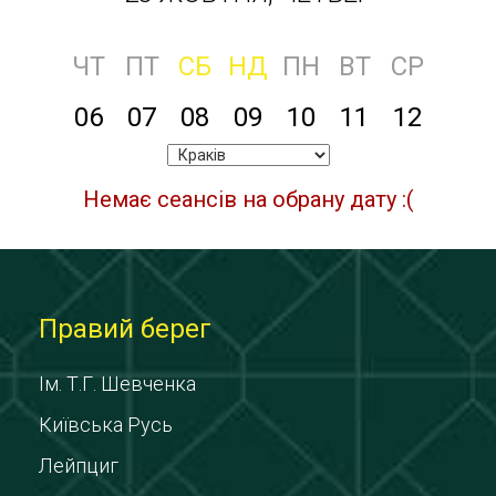
ЧТ
ПТ
СБ
НД
ПН
ВТ
СР
06
07
08
09
10
11
12
Немає сеансів на обрану дату :(
Правий берег
Ім. Т.Г. Шевченка
Київська Русь
Лейпциг