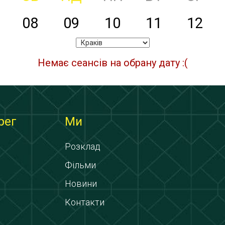
08
09
10
11
12
Немає сеансів на обрану дату :(
рег
Ми
Розклад
Фільми
Новини
Контакти