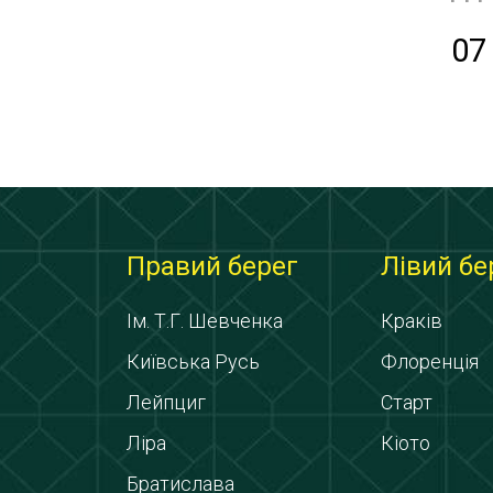
07
Правий берег
Лівий бе
Ім. Т.Г. Шевченка
Краків
Київська Русь
Флоренція
Лейпциг
Старт
Ліра
Кіото
Братислава