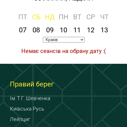
ПТ
СБ
НД
ПН
ВТ
СР
ЧТ
07
08
09
10
11
12
13
Немає сеансів на обрану дату :(
Правий берег
Ім. Т.Г. Шевченка
Київська Русь
Лейпциг