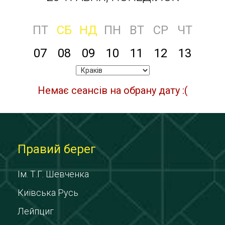
ПТ
СБ
НД
ПН
ВТ
СР
ЧТ
07
08
09
10
11
12
13
Немає сеансів на обрану дату :(
Правий берег
Ім. Т.Г. Шевченка
Київська Русь
Лейпциг