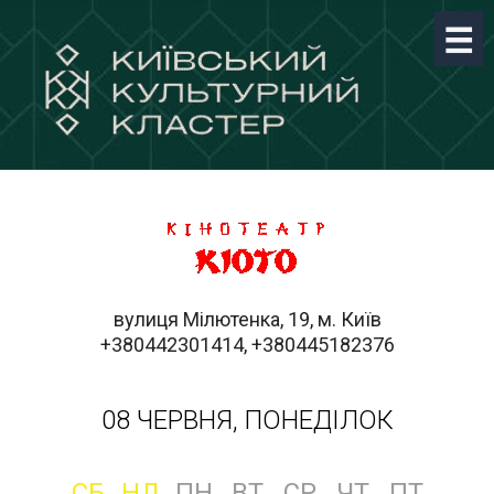
вулиця Мілютенка, 19, м. Київ
+380442301414, +380445182376
08 ЧЕРВНЯ, ПОНЕДІЛОК
СБ
НД
ПН
ВТ
СР
ЧТ
ПТ