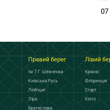
07
Правий берег
Лівий бе
Ім. Т.Г. Шевченка
Краків
Київська Русь
Флоренція
Лейпциг
Старт
Ліра
Кіото
Братислава