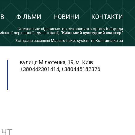
ІВ
ФІЛЬМИ
НОВИНИ
КОНТАКТИ
Комунальне підприємство виконавчого органу Київради
 міської державної адміністрації)
"Київський культурний кластер"
Всi права захищенi
Maestro ticket system
та
Kontramarka.ua
вулиця Мілютенка, 19, м. Київ
+380442301414, +380445182376
ЧТ