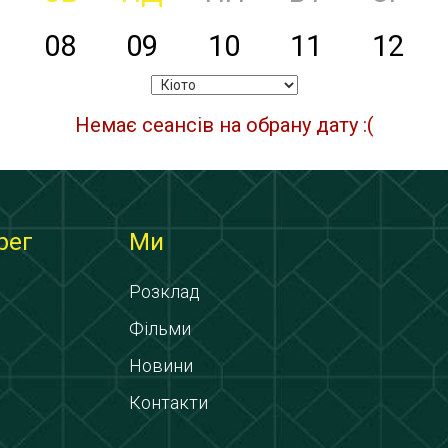
08
09
10
11
12
Немає сеансів на обрану дату :(
рег
Ми
Розклад
Фільми
Новини
Контакти