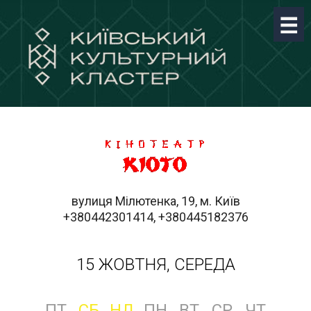
вулиця Мілютенка, 19, м. Київ
+380442301414, +380445182376
15 ЖОВТНЯ, СЕРЕДА
ПТ
СБ
НД
ПН
ВТ
СР
ЧТ