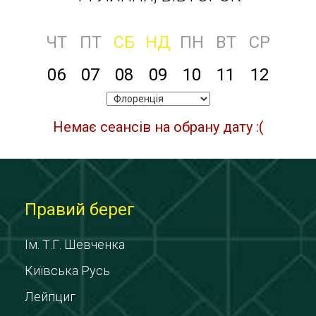
ЧТ
ПТ
СБ
НД
ПН
ВТ
СР
06
07
08
09
10
11
12
Немає сеансів на обрану дату :(
Правий берег
Ім. Т.Г. Шевченка
Київська Русь
Лейпциг