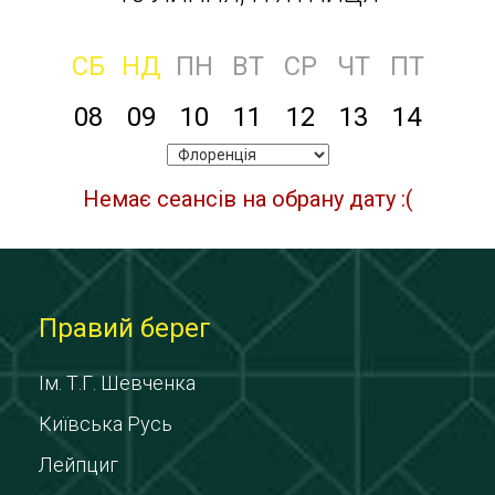
СБ
НД
ПН
ВТ
СР
ЧТ
ПТ
08
09
10
11
12
13
14
Немає сеансів на обрану дату :(
Правий берег
Ім. Т.Г. Шевченка
Київська Русь
Лейпциг