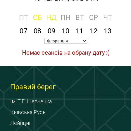
ПТ
СБ
НД
ПН
ВТ
СР
ЧТ
07
08
09
10
11
12
13
Немає сеансів на обрану дату :(
Правий берег
Ім. Т.Г. Шевченка
Київська Русь
Лейпциг