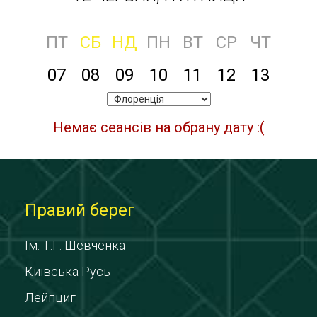
ПТ
СБ
НД
ПН
ВТ
СР
ЧТ
07
08
09
10
11
12
13
Немає сеансів на обрану дату :(
Правий берег
Ім. Т.Г. Шевченка
Київська Русь
Лейпциг