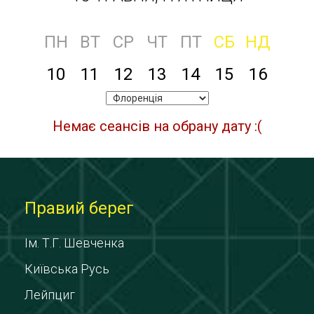
ПН
ВТ
СР
ЧТ
ПТ
СБ
НД
10
11
12
13
14
15
16
Немає сеансів на обрану дату :(
Правий берег
Ім. Т.Г. Шевченка
Київська Русь
Лейпциг