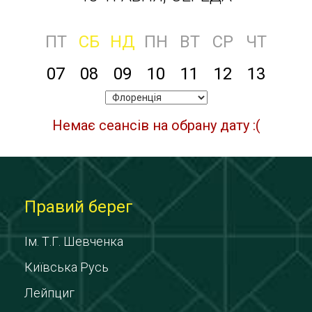
ПТ
СБ
НД
ПН
ВТ
СР
ЧТ
07
08
09
10
11
12
13
Немає сеансів на обрану дату :(
Правий берег
Ім. Т.Г. Шевченка
Київська Русь
Лейпциг