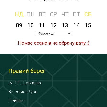
НД
ПН
ВТ
СР
ЧТ
ПТ
СБ
09
10
11
12
13
14
15
Немає сеансів на обрану дату :(
Правий берег
Ім. Т.Г. Шевченка
Київська Русь
Лейпциг