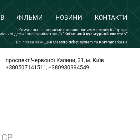
ІВ
ФІЛЬМИ
НОВИНИ
КОНТАКТИ
Комунальне підприємство виконавчого органу Київради
 міської державної адміністрації)
"Київський культурний кластер"
Всi права захищенi
Maestro ticket system
та
Kontramarka.ua
проспект Червоної Калини, 31, м. Київ
+380507141511, +380930394549
СР