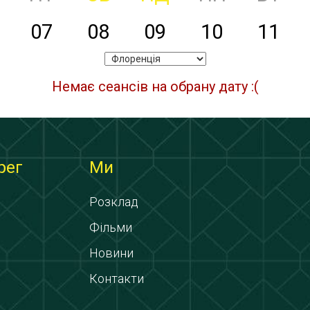
07
08
09
10
11
Немає сеансів на обрану дату :(
рег
Ми
Розклад
Фільми
Новини
Контакти