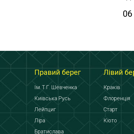
06
Правий берег
Лівий бе
Ім. Т.Г. Шевченка
Краків
Київська Русь
Флоренція
Лейпциг
Старт
Ліра
Кіото
Братислава