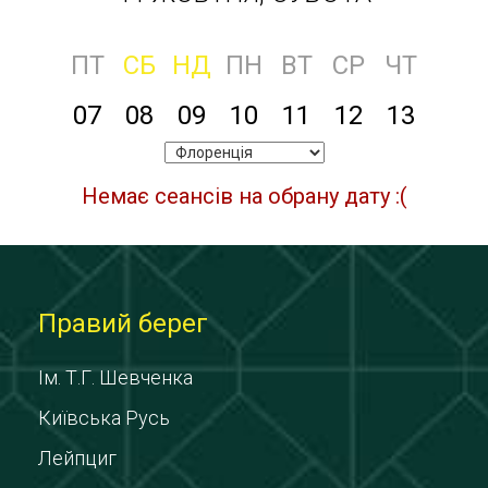
ПТ
СБ
НД
ПН
ВТ
СР
ЧТ
07
08
09
10
11
12
13
Немає сеансів на обрану дату :(
Правий берег
Ім. Т.Г. Шевченка
Київська Русь
Лейпциг