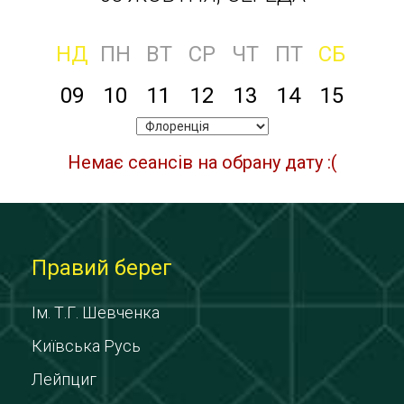
НД
ПН
ВТ
СР
ЧТ
ПТ
СБ
09
10
11
12
13
14
15
Немає сеансів на обрану дату :(
Правий берег
Ім. Т.Г. Шевченка
Київська Русь
Лейпциг