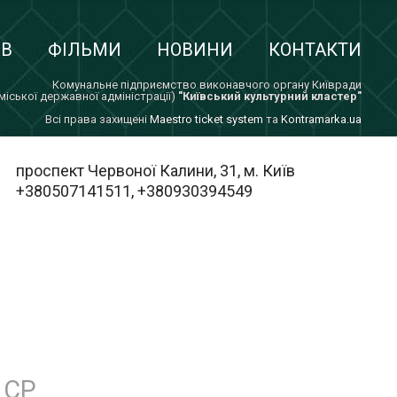
ІВ
ФІЛЬМИ
НОВИНИ
КОНТАКТИ
Комунальне підприємство виконавчого органу Київради
 міської державної адміністрації)
"Київський культурний кластер"
Всi права захищенi
Maestro ticket system
та
Kontramarka.ua
проспект Червоної Калини, 31, м. Київ
+380507141511, +380930394549
СР