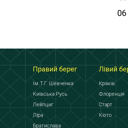
06
Правий берег
Лівий бе
Ім. Т.Г. Шевченка
Краків
Київська Русь
Флоренція
Лейпциг
Старт
Ліра
Кіото
Братислава