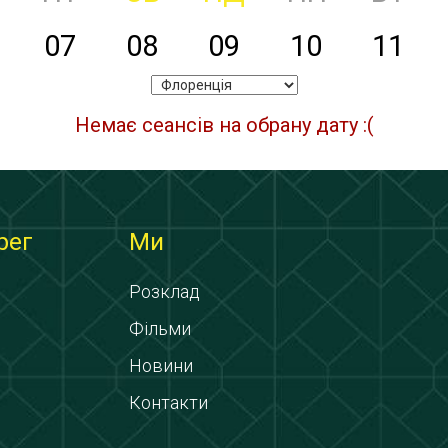
07
08
09
10
11
Немає сеансів на обрану дату :(
рег
Ми
Розклад
Фільми
Новини
Контакти