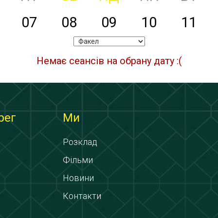
07
08
09
10
11
Немає сеансів на обрану дату :(
рег
Ми
Розклад
Фільми
Новини
Контакти