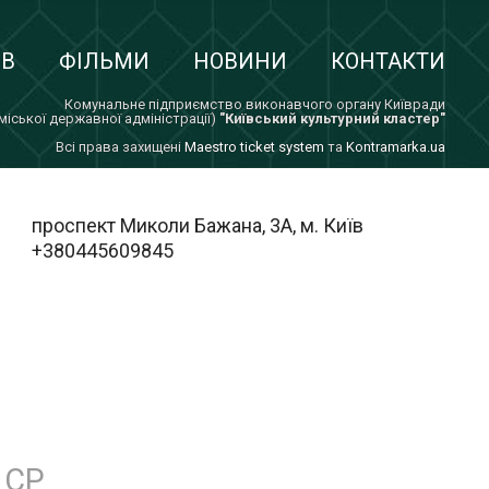
ІВ
ФІЛЬМИ
НОВИНИ
КОНТАКТИ
Комунальне підприємство виконавчого органу Київради
 міської державної адміністрації)
"Київський культурний кластер"
Всi права захищенi
Maestro ticket system
та
Kontramarka.ua
проспект Миколи Бажана, 3А, м. Київ
+380445609845
СР