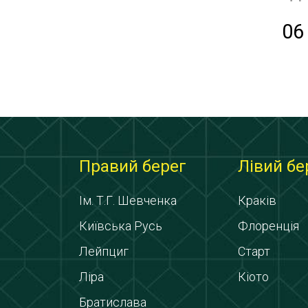
06
Правий берег
Лівий бе
Ім. Т.Г. Шевченка
Краків
Київська Русь
Флоренція
Лейпциг
Старт
Ліра
Кіото
Братислава