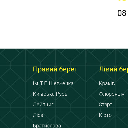
08
Правий берег
Лівий бе
Ім. Т.Г. Шевченка
Краків
Київська Русь
Флоренція
Лейпциг
Старт
Ліра
Кіото
Братислава