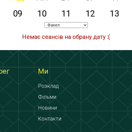
09
10
11
12
13
Немає сеансів на обрану дату :(
рег
Ми
Розклад
Фільми
Новини
Контакти