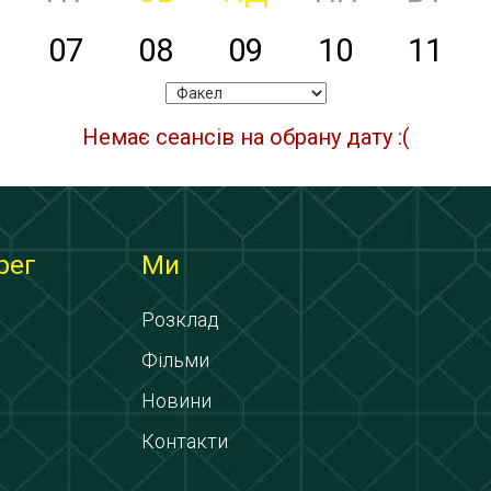
07
08
09
10
11
Немає сеансів на обрану дату :(
рег
Ми
Розклад
Фільми
Новини
Контакти