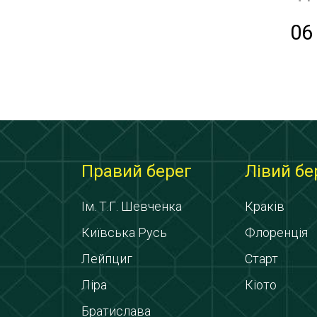
06
Правий берег
Лівий бе
Ім. Т.Г. Шевченка
Краків
Київська Русь
Флоренція
Лейпциг
Старт
Ліра
Кіото
Братислава