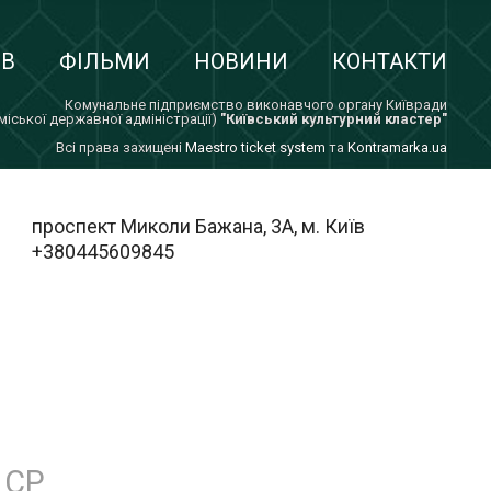
ІВ
ФІЛЬМИ
НОВИНИ
КОНТАКТИ
Комунальне підприємство виконавчого органу Київради
 міської державної адміністрації)
"Київський культурний кластер"
Всi права захищенi
Maestro ticket system
та
Kontramarka.ua
проспект Миколи Бажана, 3А, м. Київ
+380445609845
СР